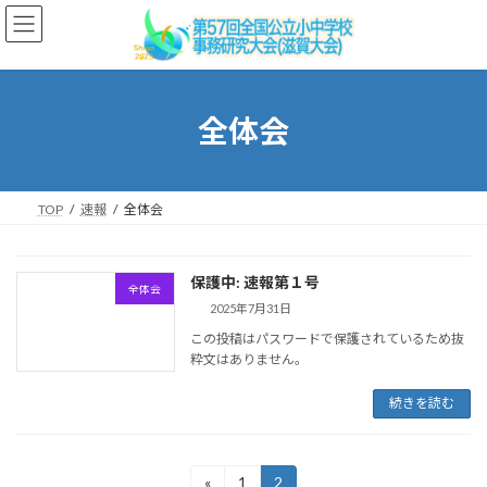
コ
ナ
ン
ビ
テ
ゲ
ン
ー
ツ
シ
へ
ョ
全体会
ス
ン
キ
に
ッ
移
プ
動
TOP
速報
全体会
保護中: 速報第１号
全体会
2025年7月31日
この投稿はパスワードで保護されているため抜
粋文はありません。
続きを読む
投
«
1
2
固
固